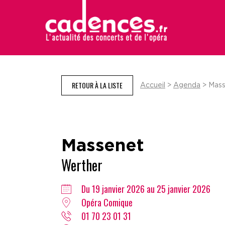
RETOUR À LA LISTE
Accueil
>
Agenda
> Mass
Massenet
Werther
Du 19 janvier 2026 au 25 janvier 2026
Opéra Comique
01 70 23 01 31