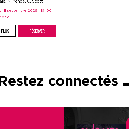
le, N. Yende, C. Scott...
edi 11 septembre 2026 • 19h00
rmonie
R PLUS
RÉSERVER
Restez connectés