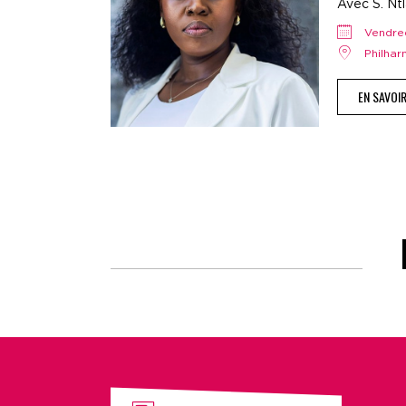
Avec S. Ntla
vendr
Philha
EN SAVOI