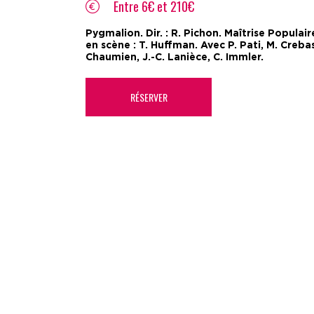
Entre 6€ et 210€
Pygmalion. Dir. : R. Pichon. Maîtrise Popula
en scène : T. Huffman. Avec P. Pati, M. Crebass
Chaumien, J.-C. Lanièce, C. Immler.
RÉSERVER