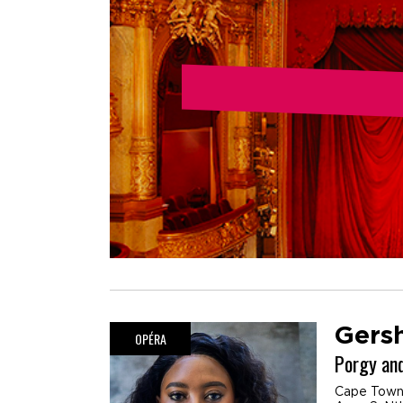
Gers
OPÉRA
Porgy an
Cape Town 