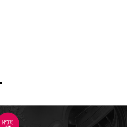
N°375
JUIN