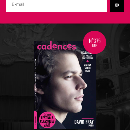
OK
N°375
JUIN