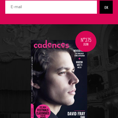
OK
N°375
JUIN