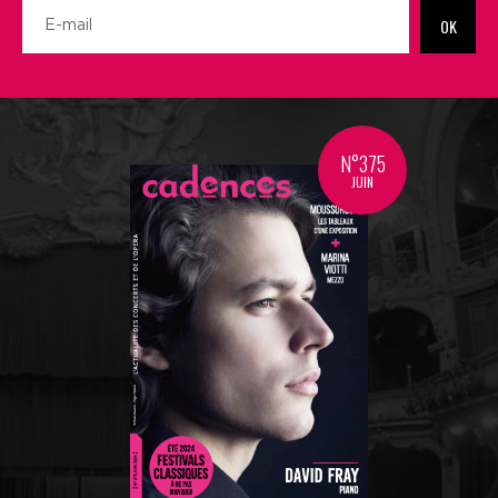
OK
N°375
JUIN