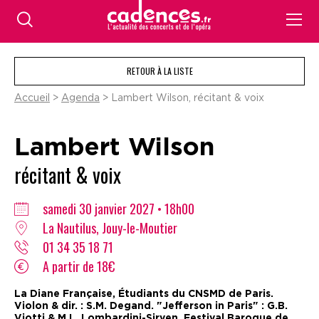
RETOUR À LA LISTE
Accueil
>
Agenda
> Lambert Wilson, récitant & voix
Lambert Wilson
récitant & voix
samedi 30 janvier 2027 • 18h00
La Nautilus, Jouy-le-Moutier
01 34 35 18 71
A partir de 18€
La Diane Française, Étudiants du CNSMD de Paris.
Violon & dir. : S.M. Degand. "Jefferson in Paris" : G.B.
Viotti & M.L. Lombardini-Sirven. Festival Baroque de