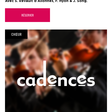
Avec S. Revault d'Allonnes, F. Hyon & J. Song.
RÉSERVER
CHŒUR