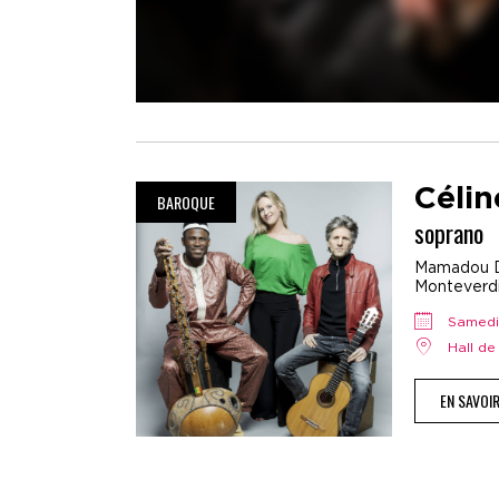
Céli
BAROQUE
soprano
Mamadou Dra
Monteverdi.
samed
Hall d
EN SAVOI