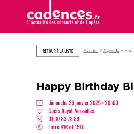
RETOUR À LA LISTE
Accueil
>
Agenda
> Happy
Happy Birthday Bil
dimanche 26 janvier 2025 • 20h00
Opéra Royal, Versailles
01 30 83 78 89
Entre 41€ et 151€