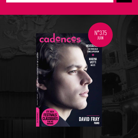
N°375
JUIN