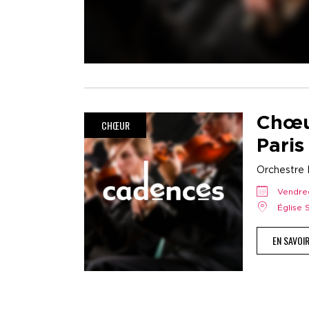
Chœu
CHŒUR
Paris
Orchestre H
vendr
Église
EN SAVOI