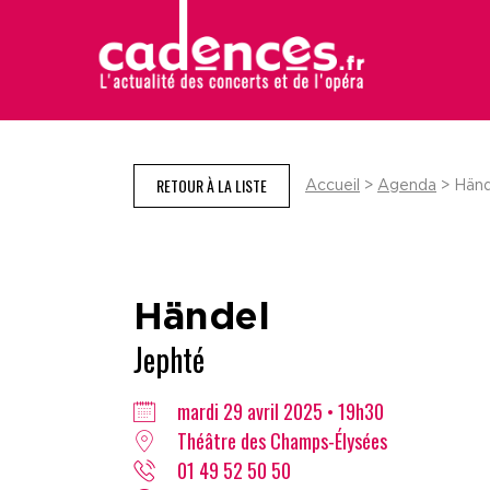
RETOUR À LA LISTE
Accueil
>
Agenda
> Händ
Händel
Jephté
mardi 29 avril 2025 • 19h30
Théâtre des Champs-Élysées
01 49 52 50 50