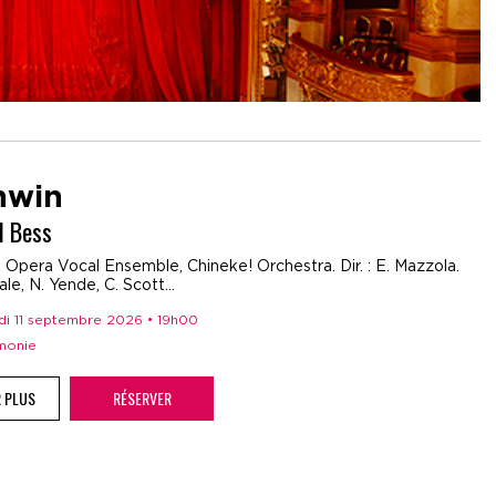
hwin
d Bess
Opera Vocal Ensemble, Chineke! Orchestra. Dir. : E. Mazzola.
le, N. Yende, C. Scott...
edi 11 septembre 2026 • 19h00
rmonie
R PLUS
RÉSERVER