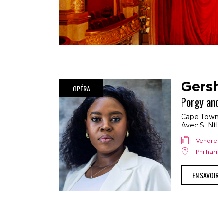
Gers
OPÉRA
Porgy an
Cape Town 
Avec S. Ntla
vendr
Philha
EN SAVOI