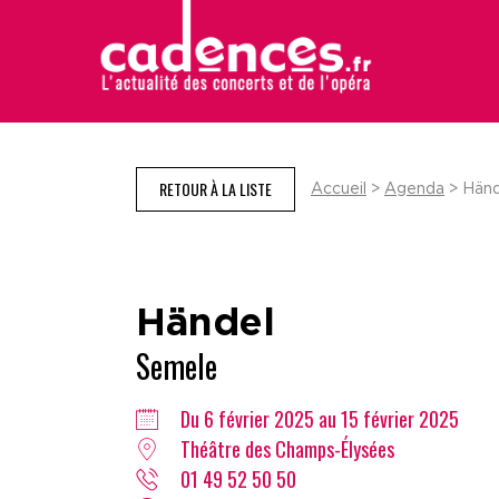
RETOUR À LA LISTE
Accueil
>
Agenda
> Händ
Händel
Semele
Du 6 février 2025 au 15 février 2025
Théâtre des Champs-Élysées
01 49 52 50 50