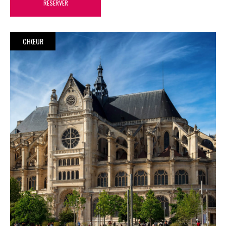
RÉSERVER
CHŒUR