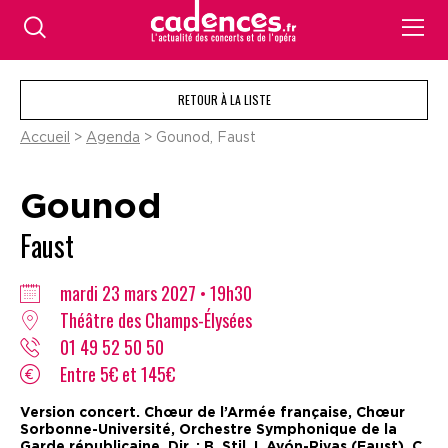
RETOUR À LA LISTE
Accueil
>
Agenda
> Gounod, Faust
Gounod
Faust
mardi 23 mars 2027 • 19h30
Théâtre des Champs-Élysées
01 49 52 50 50
Entre 5€ et 145€
Version concert. Chœur de l’Armée française, Chœur
Sorbonne-Université, Orchestre Symphonique de la
Garde républicaine. Dir. : B. Stil. I. Ayón-Rivas (Faust), C.