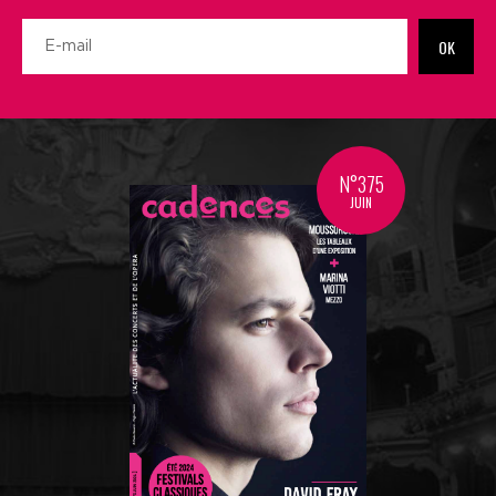
OK
N°375
JUIN