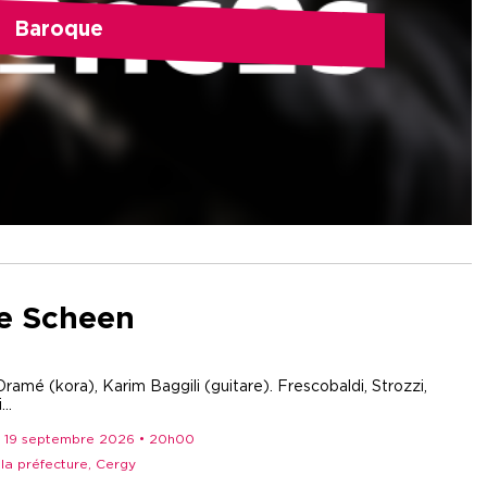
Baroque
ne Scheen
mé (kora), Karim Baggili (guitare). Frescobaldi, Strozzi,
..
i 19 septembre 2026 • 20h00
e la préfecture, Cergy