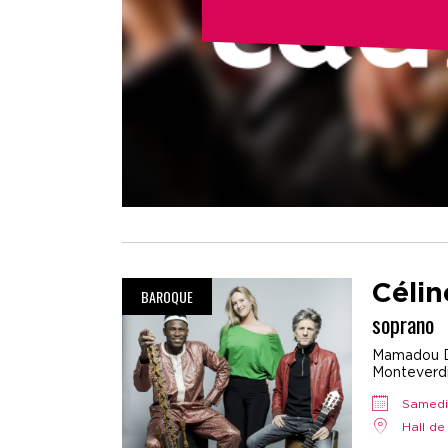
Céli
BAROQUE
soprano
Mamadou Dra
Monteverdi.
samed
Hall d