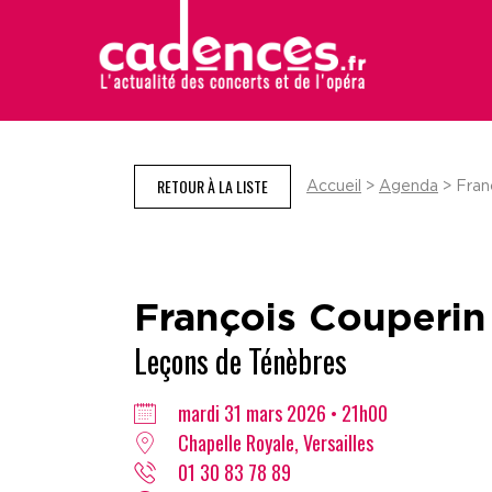
RETOUR À LA LISTE
Accueil
>
Agenda
> Fran
François Couperin
Leçons de Ténèbres
mardi 31 mars 2026 • 21h00
Chapelle Royale, Versailles
01 30 83 78 89