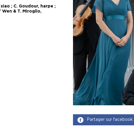
 xiao ; C. Goudour, harpe ;
-Y Wen & T. Miroglio,
Partager sur facebook