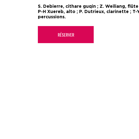
S. Debierre, cithare guqin ; Z. Weiliang, flûte
P-H Xuereb, alto ; P. Dutrieux, clarinette ; T
percussions.
RÉSERVER