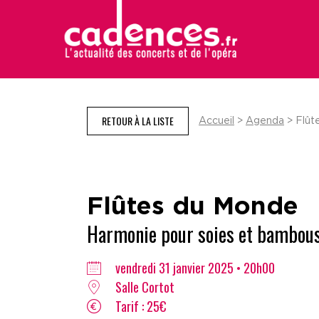
RETOUR À LA LISTE
Accueil
>
Agenda
> Flût
Flûtes du Monde
Harmonie pour soies et bambou
vendredi 31 janvier 2025 • 20h00
Salle Cortot
Tarif : 25€