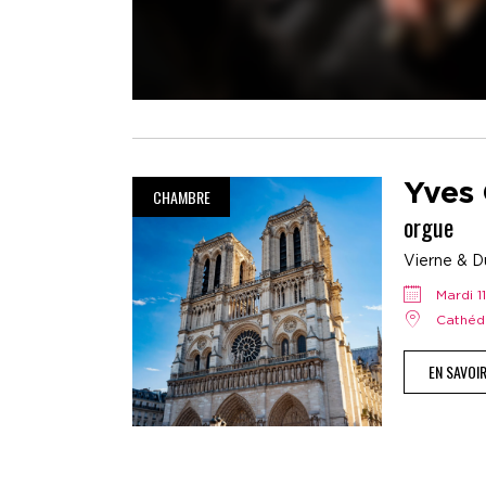
Yves
CHAMBRE
orgue
Vierne & D
mardi
Cathé
EN SAVOI