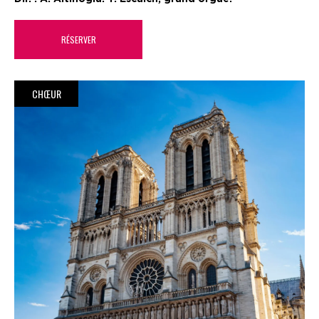
RÉSERVER
CHŒUR