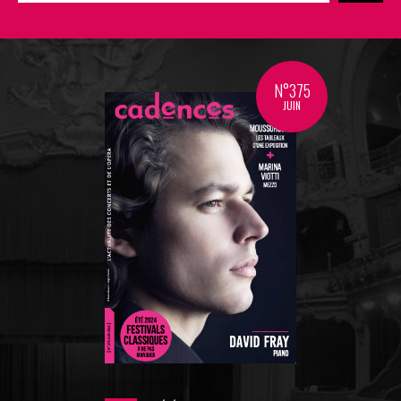
N°375
JUIN