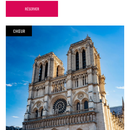
RÉSERVER
CHŒUR