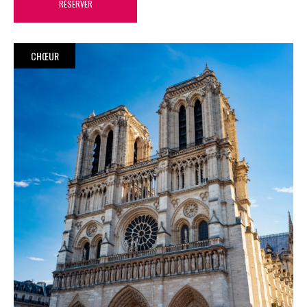
RÉSERVER
CHŒUR