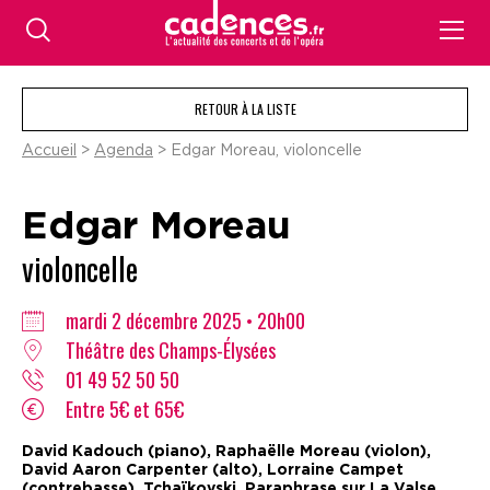
RETOUR À LA LISTE
Accueil
>
Agenda
> Edgar Moreau, violoncelle
Edgar Moreau
violoncelle
mardi 2 décembre 2025 • 20h00
Théâtre des Champs-Élysées
01 49 52 50 50
Entre 5€ et 65€
David Kadouch (piano), Raphaëlle Moreau (violon),
David Aaron Carpenter (alto), Lorraine Campet
(contrebasse). Tchaïkovski, Paraphrase sur La Valse