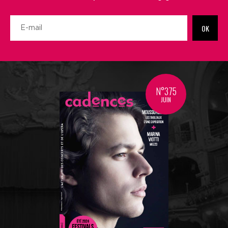
OK
N°375
JUIN