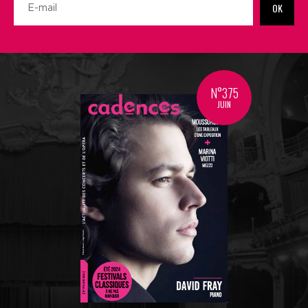
OK
N°375
JUIN