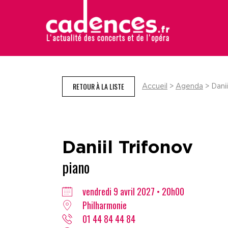
RETOUR À LA LISTE
Accueil
>
Agenda
> Danii
Daniil Trifonov
piano
vendredi 9 avril 2027 • 20h00
Philharmonie
01 44 84 44 84