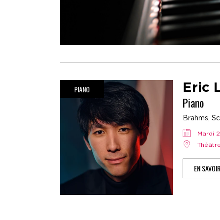
Eric 
PIANO
Piano
Brahms, Sc
mardi
Théât
EN SAVOI