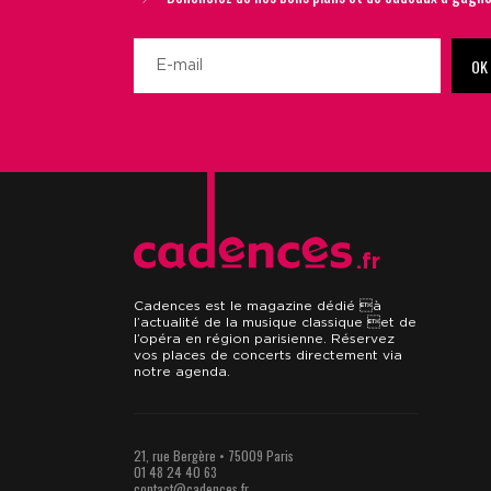
OK
.fr
Cadences est le magazine dédié à
l’actualité de la musique classique et de
l’opéra en région parisienne. Réservez
vos places de concerts directement via
notre agenda.
21, rue Bergère • 75009 Paris
01 48 24 40 63
contact@cadences.fr