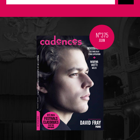
N°375
JUIN