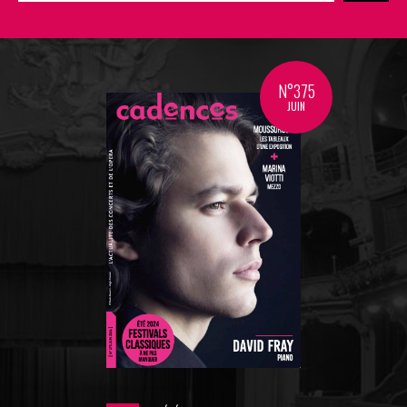
N°375
JUIN