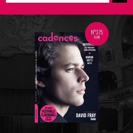
N°375
JUIN