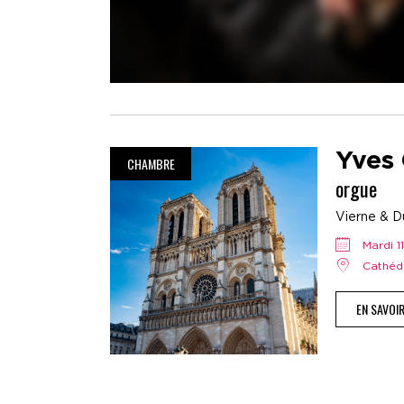
Yves
CHAMBRE
orgue
Vierne & D
mardi
Cathé
EN SAVOI