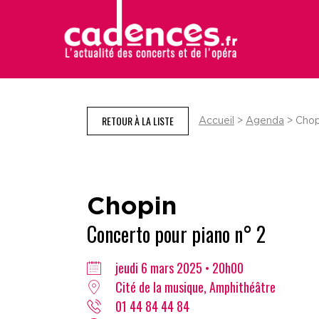
RETOUR À LA LISTE
Accueil
>
Agenda
> Chop
Chopin
Concerto pour piano n° 2
jeudi 6 mars 2025 • 20h00
Cité de la musique, Amphithéâtre
01 44 84 44 84