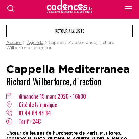
RETOUR À LA LISTE
Accueil
>
Agenda
> Cappella Mediterranea, Richard
Wilberforce, direction
Cappella Mediterranea
Richard Wilberforce, direction
dimanche 15 mars 2026 • 16h00
Cité de la musique
01 44 84 44 84
Tarif : 24€
Chœur de jeunes de l'Orchestre de Paris. M. Flores,
soprano; Q. Gato, guitare. R. Aguirre Zubiri, E. Baudo,