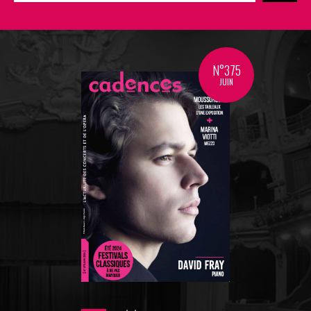
N°375
JUIN