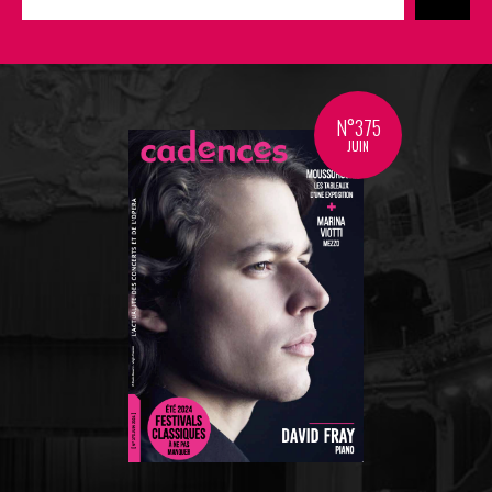
N°375
JUIN