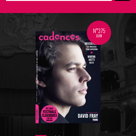
N°375
JUIN