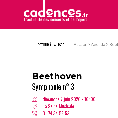
RETOUR À LA LISTE
Accueil
>
Agenda
> Beet
Beethoven
Symphonie n° 3
dimanche 7 juin 2026 • 16h00
La Seine Musicale
01 74 34 53 53