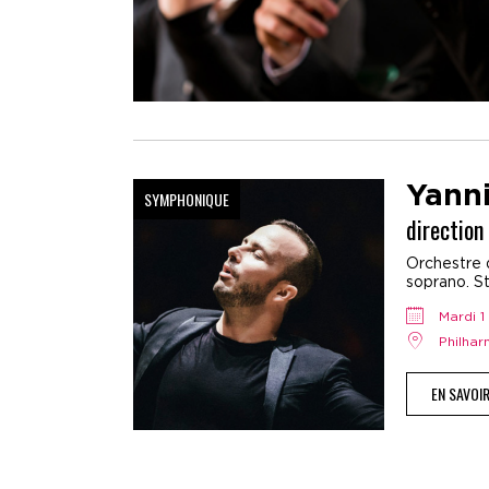
Yann
SYMPHONIQUE
direction
Orchestre 
soprano. St
mardi
Philha
EN SAVOI