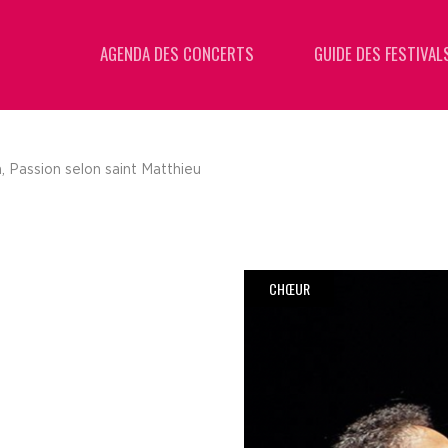
AGENDA DES CONCERTS
GUIDE DES FESTIVAL
 Passion selon saint Matthieu
CHŒUR