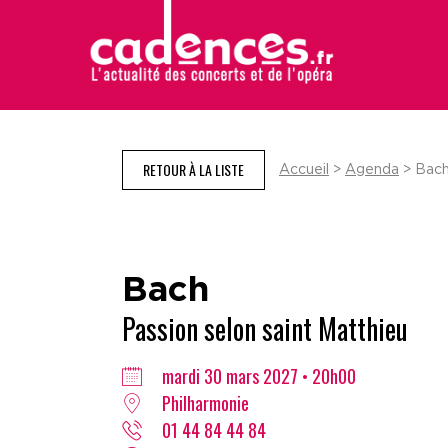
RETOUR À LA LISTE
Accueil
>
Agenda
> Bach,
Bach
Passion selon saint Matthieu
mardi 30 mars 2027 • 20h00
Philharmonie
01 44 84 44 84