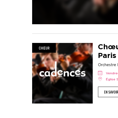
Chœu
CHŒUR
Paris
Orchestre H
vendr
Église
EN SAVOI