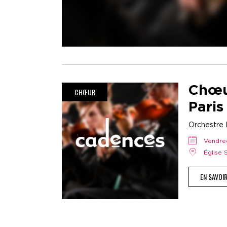
Chœu
CHŒUR
Paris
Orchestre H
vendr
Église
EN SAVOI