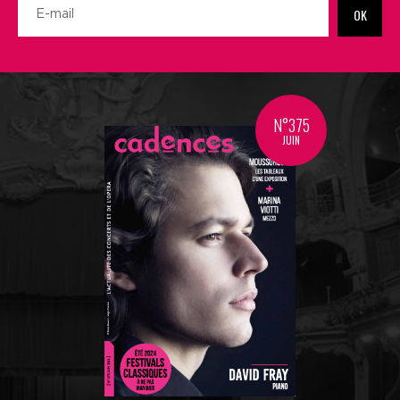
OK
N°375
JUIN